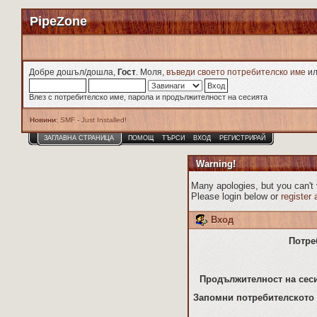
PipeZone
Добре дошъл/дошла,
Гост
. Моля,
въведи своето потребителско име
и
Влез с потребителско име, парола и продължителност на сесията
Новини
: SMF - Just Installed!
ЗАГЛАВНА СТРАНИЦА
ПОМОЩ
ТЪРСИ
ВХОД
РЕГИСТРИРАЙ
Warning!
Many apologies, but you can't v
Please login below or
register
Вход
Потре
Продължителност на сеси
Запомни потребителското 