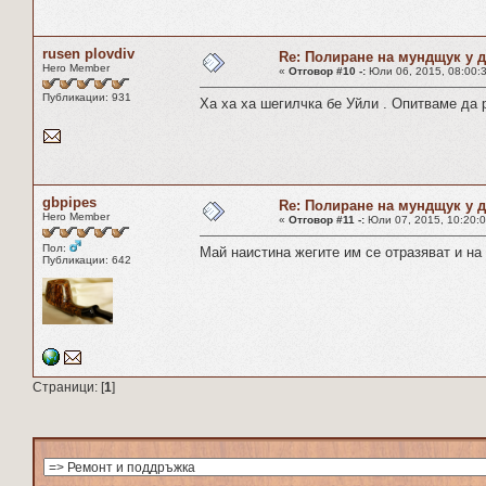
rusen plovdiv
Re: Полиране на мундщук у 
Hero Member
«
Отговор #10 -:
Юли 06, 2015, 08:00:
Публикации: 931
Ха ха ха шегилчка бе Уйли . Опитваме да
gbpipes
Re: Полиране на мундщук у 
Hero Member
«
Отговор #11 -:
Юли 07, 2015, 10:20:0
Пол:
Май наистина жегите им се отразяват и на
Публикации: 642
Страници: [
1
]