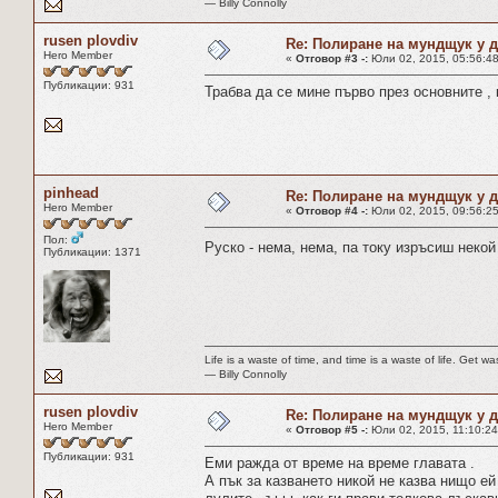
― Billy Connolly
rusen plovdiv
Re: Полиране на мундщук у 
Hero Member
«
Отговор #3 -:
Юли 02, 2015, 05:56:48
Публикации: 931
Трабва да се мине първо през основните , 
pinhead
Re: Полиране на мундщук у 
Hero Member
«
Отговор #4 -:
Юли 02, 2015, 09:56:25
Пол:
Руско - нема, нема, па току изръсиш некой
Публикации: 1371
Life is a waste of time, and time is a waste of life. Get was
― Billy Connolly
rusen plovdiv
Re: Полиране на мундщук у 
Hero Member
«
Отговор #5 -:
Юли 02, 2015, 11:10:24
Публикации: 931
Еми ражда от време на време главата .
А пък за казването никой не казва нищо е