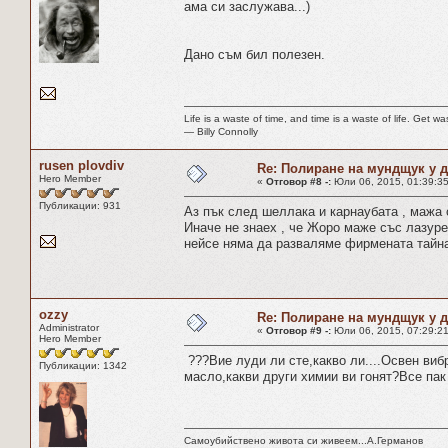
ама си заслужава...)
Дано съм бил полезен.
Life is a waste of time, and time is a waste of life. Get was
― Billy Connolly
rusen plovdiv
Re: Полиране на мундщук у 
Hero Member
«
Отговор #8 -:
Юли 06, 2015, 01:39:35
Публикации: 931
Аз пък след шеллака и карнаубата , мажа с
Иначе не знаех , че Жоро маже със лазурен
нейсе няма да разваляме фирмената тайна
ozzy
Re: Полиране на мундщук у 
Administrator
«
Отговор #9 -:
Юли 06, 2015, 07:29:21
Hero Member
???Вие луди ли сте,какво ли....Освен виб
Публикации: 1342
масло,какви други химии ви гонят?Все пак
Самоубийствено живота си живеем...А.Германов