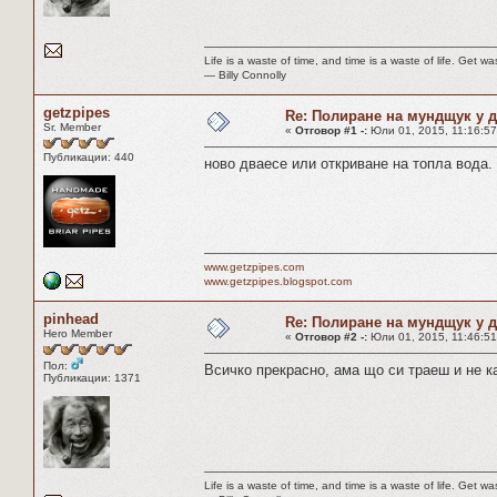
Life is a waste of time, and time is a waste of life. Get was
― Billy Connolly
getzpipes
Re: Полиране на мундщук у 
Sr. Member
«
Отговор #1 -:
Юли 01, 2015, 11:16:57
Публикации: 440
ново дваесе или откриване на топла вода. 
www.getzpipes.com
www.getzpipes.blogspot.com
pinhead
Re: Полиране на мундщук у 
Hero Member
«
Отговор #2 -:
Юли 01, 2015, 11:46:51
Пол:
Всичко прекрасно, ама що си траеш и не ка
Публикации: 1371
Life is a waste of time, and time is a waste of life. Get was