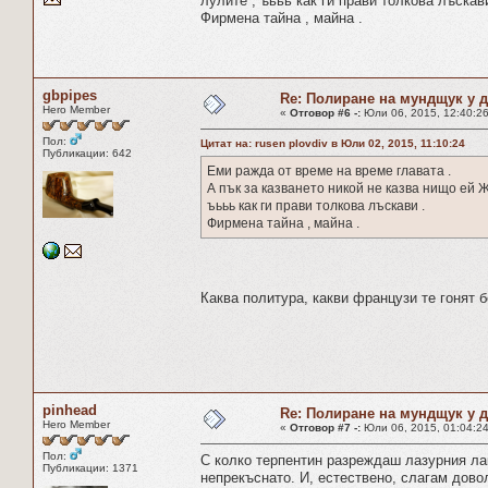
лулите , ъььь как ги прави толкова лъскави
Фирмена тайна , майна .
gbpipes
Re: Полиране на мундщук у 
Hero Member
«
Отговор #6 -:
Юли 06, 2015, 12:40:26
Пол:
Цитат на: rusen plovdiv в Юли 02, 2015, 11:10:24
Публикации: 642
Еми ражда от време на време главата .
А пък за казването никой не казва нищо ей 
ъььь как ги прави толкова лъскави .
Фирмена тайна , майна .
Каква политура, какви французи те гонят 
pinhead
Re: Полиране на мундщук у 
Hero Member
«
Отговор #7 -:
Юли 06, 2015, 01:04:24
Пол:
С колко терпентин разреждаш лазурния лак 
Публикации: 1371
непрекъснато. И, естествено, слагам довол