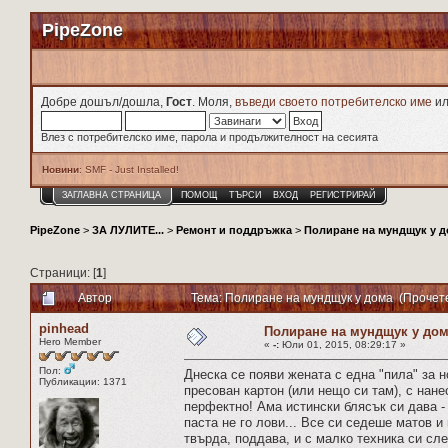
PipeZone
Добре дошъл/дошла,
Гост
. Моля,
въведи своето потребителско име
и
Влез с потребителско име, парола и продължителност на сесията
Новини
: SMF - Just Installed!
ЗАГЛАВНА СТРАНИЦА
ПОМОЩ
ТЪРСИ
ВХОД
РЕГИСТРИРАЙ
PipeZone
>
ЗА ЛУЛИТЕ...
>
Ремонт и поддръжка
>
Полиране на мундщук у 
Страници: [
1
]
Автор
Тема: Полиране на мундщук у дома (Прочет
pinhead
Полиране на мундщук у до
Hero Member
«
-:
Юли 01, 2015, 08:29:17 »
Пол:
Днеска се появи жената с една "пила" за н
Публикации: 1371
пресован картон (или нещо си там), с нан
перфектно! Ама истински блясък си дава -
паста не го лови... Все си седеше матов и 
твърда, поддава, и с малко техника си сл