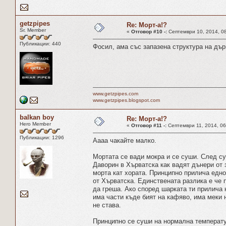
getzpipes
Re: Морт-а!?
Sr. Member
«
Отговор #10 -:
Септември 10, 2014, 08
Публикации: 440
Фосил, ама със запазена структура на дър
www.getzpipes.com
www.getzpipes.blogspot.com
balkan boy
Re: Морт-а!?
Hero Member
«
Отговор #11 -:
Септември 11, 2014, 06
Публикации: 1296
Аааа чакайте малко.
Мортата се вади мокра и се суши. След су
Даворин в Хърватска как вадят дънери от 
морта кат хората. Принципно прилича едно
от Хърватска. Единствената разлика е че 
да греша. Ако според шарката ти прилича н
има части къде бият на кафяво, има меки 
не става.
Принципно се суши на нормална температур