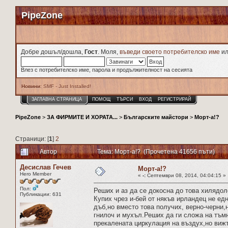
PipeZone
Добре дошъл/дошла,
Гост
. Моля,
въведи своето потребителско име
и
Влез с потребителско име, парола и продължителност на сесията
Новини
: SMF - Just Installed!
ЗАГЛАВНА СТРАНИЦА
ПОМОЩ
ТЪРСИ
ВХОД
РЕГИСТРИРАЙ
PipeZone
>
ЗА ФИРМИТЕ И ХОРАТА...
>
Българските майстори
>
Морт-а!?
Страници: [
1
]
2
Автор
Тема: Морт-а!? (Прочетена 41656 пъти)
Десислав Гечев
Морт-а!?
Hero Member
«
-:
Септември 08, 2014, 04:04:15 »
Пол:
Реших и аз да се докосна до това хилядол
Публикации: 631
Купих чрез и-бей от някъв ирландец не ед
дъб,но вместо това получих, верно-черни,
гнилоч и мухъл.Реших да ги сложа на тъмн
прекалената циркулация на въздух,но виж