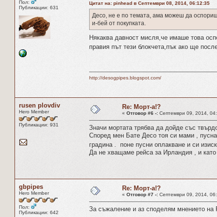
Пол:
Цитат на: pinhead в Септември 08, 2014, 06:12:35
Публикации: 631
Десо, не е по темата, ама можеш да оспориш
и-бей от покупката.
Някаква давност мисля,че имаше това осп
правия път тези блокчета,пък ако ще пос
http://desogpipes.blogspot.com/
rusen plovdiv
Re: Морт-а!?
Hero Member
«
Отговор #6 -:
Септември 09, 2014, 04:
Публикации: 931
Значи мортата трябва да дойде със твърдос
Според мен Бате Десо тоя си мами , пуснал
градина . поне пусни оплакване и си изис
Да не хващаме рейса за Ирландия , и като
gbpipes
Re: Морт-а!?
Hero Member
«
Отговор #7 -:
Септември 09, 2014, 06:
Пол:
За съжаление и аз споделям мнението на 
Публикации: 642