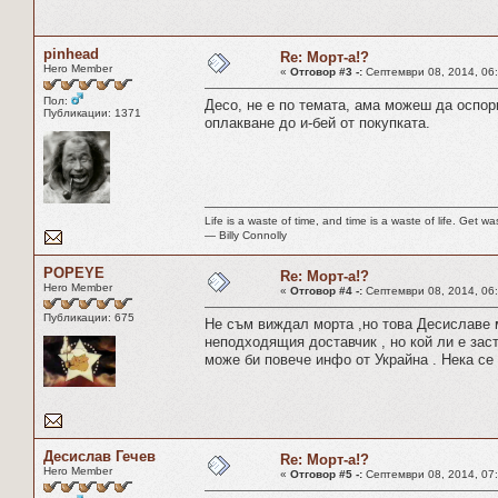
pinhead
Re: Морт-а!?
Hero Member
«
Отговор #3 -:
Септември 08, 2014, 06:
Пол:
Десо, не е по темата, ама можеш да оспор
Публикации: 1371
оплакване до и-бей от покупката.
Life is a waste of time, and time is a waste of life. Get was
― Billy Connolly
POPЕYЕ
Re: Морт-а!?
Hero Member
«
Отговор #4 -:
Септември 08, 2014, 06:
Публикации: 675
Не съм виждал морта ,но това Десиславе м
неподходящия доставчик , но кой ли е заст
може би повече инфо от Украйна . Нека се
Десислав Гечев
Re: Морт-а!?
Hero Member
«
Отговор #5 -:
Септември 08, 2014, 07: