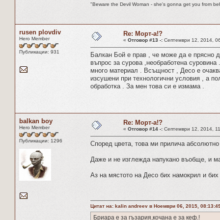
"Beware the Devil Woman - she's gonna get you from beh
rusen plovdiv
Re: Морт-а!?
Hero Member
«
Отговор #13 -:
Септември 12, 2014, 06
Публикации: 931
Балкан Бой е прав , че може да е прясно д
въпрос за сурова ,необработена суровина . 
много материал . Всъщност , Десо е очаква
изсушени при технологични условия , а по
обработка . За мен това си е измама .
balkan boy
Re: Морт-а!?
Hero Member
«
Отговор #14 -:
Септември 12, 2014, 11
Публикации: 1296
Според цвета, това ми прилича абсолютно 
Даже и не изглежда напукано въобще, и ма
Аз на мястото на Десо бих намокрил и бих
Цитат на: kalin andreev в Ноември 06, 2015, 08:13:4
Бриара е за гъзария,кочана е за кеф.!