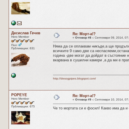
Десислав Гечев
Re: Морт-а!?
Hero Member
«
Отговор #8 -:
Септември 09, 2014, 07:
Пол:
Няма да се оплаквам никъде,а ще продълж
Публикации: 631
всичките 9 само две са неспасяеми,остан
година -две могат да дойдат в състояние н
вкарвана в сушилни камери ,а да ми е пра
http://desogpipes.blogspot.com/
POPЕYЕ
Re: Морт-а!?
Hero Member
«
Отговор #9 -:
Септември 10, 2014, 07:
Публикации: 675
Че то мортата си е фосил! Какво има да и