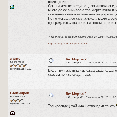
помещение.
Сега ги метнах в един съд за изваряване,з
много да се внимава с тая Морта,която и 
свързаната влага от клетките на дървото ,
Но не мога да се съглася,м...а му,че фос
му предстои само превъплъщение във въ
«
Последна редакция: Септември 10, 2014, 03:05:25
http://desogpipes.blogspot.com/
лулист
Re: Морт-а!?
Sr. Member
«
Отговор #1 -:
Септември 08, 2014, 04:
Публикации: 321
Видът им наистина изглежда ужасно. Дано 
съвсем не изглеждат така.
Стоимиров
Re: Морт-а!?
Full Member
«
Отговор #2 -:
Септември 08, 2014, 05:
Публикации: 223
Тоя ирландец май има шотландски табети