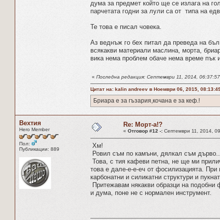
дума за предмет който ще се излага на го
парчетата годни за лули са от типа на едва
Те това е писал човека.
Аз веднъж го бех питал да преведа на бълг
всякакви материали маслина, морта, бриар
вика нема проблем обаче нема време пък 
«
Последна редакция: Септември 11, 2014, 06:37:57
Цитат на: kalin andreev в Ноември 06, 2015, 08:13:4
Бриара е за гъзария,кочана е за кеф.!
Вехтия
Re: Морт-а!?
Hero Member
«
Отговор #12 -:
Септември 11, 2014, 09
Пол:
Хм!
Публикации: 889
Ровил съм по камъни, дялкал съм дърво..
Това, с тия кафеви петна, не ще ми прили
това е дале-е-е-еч от фосилизацията. При
карбонатни и силикатни структури и пукна
Притежавам някакви образци на подобни фо
и дума, поне не с нормален инструмент.