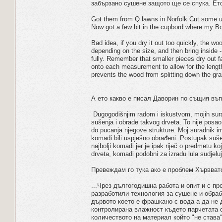
забързано сушене защото ще се спука. Ето
Got them from Q lawns in Norfolk Cut some up
Now got a few bit in the cupbord where my Boi
Bad idea, if you dry it out too quickly, the wo
depending on the size, and then bring inside - 
fully. Remember that smaller pieces dry out f
onto each measurement to allow for the length 
prevents the wood from splitting down the gra
А ето какво е писал Даворин по същия въп
Dugogodišnjim radom i iskustvom, mojih sura
sušenja i obrade takvog drveta. To nije posa
do pucanja njegove strukture. Moj suradnik im
komadi bili uspješno obrađeni. Postupak sušenja
najbolji komadi jer je ipak riječ o predmetu k
drveta, komadi podobni za izradu lula sudjeluj
Превеждам го тука ако е проблем Хървватс
...Чрез дългогодишна работа и опит и с 
разработили технология за сушене и обраб
дървото което е фрашкано с вода а да не 
контролирана влажност където парчетата с
количеството на материал който "не става"