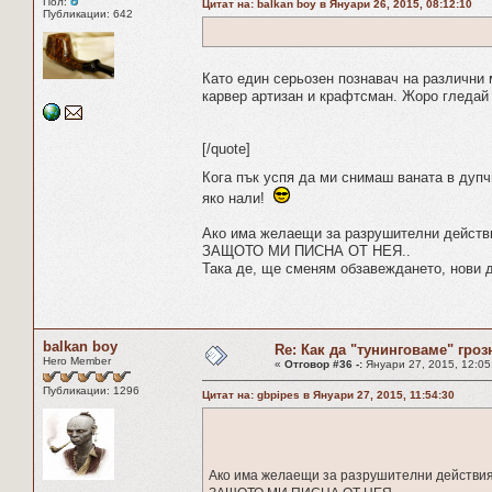
Пол:
Цитат на: balkan boy в Януари 26, 2015, 08:12:10
Публикации: 642
Като един серьозен познавач на различни 
карвер артизан и крафтсман. Жоро гледай 
[/quote]
Кога пък успя да ми снимаш ваната в дуп
яко нали!
Ако има желаещи за разрушителни действи
ЗАЩОТО МИ ПИСНА ОТ НЕЯ..
Така де, ще сменям обзавеждането, нови д
balkan boy
Re: Как да "тунинговаме" гроз
Hero Member
«
Отговор #36 -:
Януари 27, 2015, 12:05
Публикации: 1296
Цитат на: gbpipes в Януари 27, 2015, 11:54:30
Ако има желаещи за разрушителни действия,