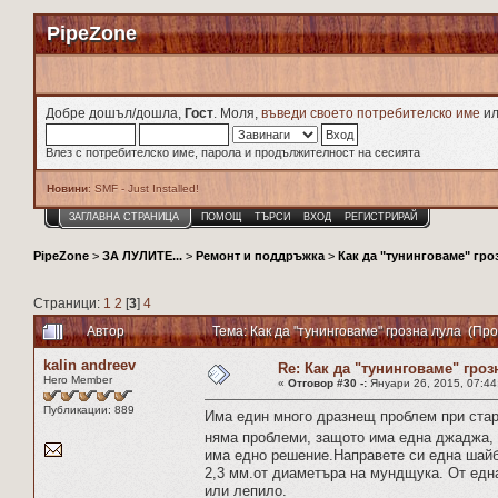
PipeZone
Добре дошъл/дошла,
Гост
. Моля,
въведи своето потребителско име
и
Влез с потребителско име, парола и продължителност на сесията
Новини
: SMF - Just Installed!
ЗАГЛАВНА СТРАНИЦА
ПОМОЩ
ТЪРСИ
ВХОД
РЕГИСТРИРАЙ
PipeZone
>
ЗА ЛУЛИТЕ...
>
Ремонт и поддръжка
>
Как да "тунинговаме" гро
Страници:
1
2
[
3
]
4
Автор
Тема: Как да "тунинговаме" грозна лула (Пр
kalin andreev
Re: Как да "тунинговаме" гроз
Hero Member
«
Отговор #30 -:
Януари 26, 2015, 07:44
Публикации: 889
Има един много дразнещ проблем при стар
няма проблеми, защото има една джаджа, 
има едно решение.Направете си една шайб
2,3 мм.от диаметъра на мундщука. От една
или лепило.