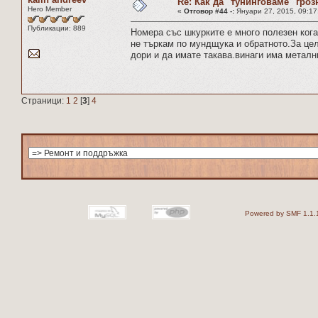
Re: Как да "тунинговаме" гроз
Hero Member
«
Отговор #44 -:
Януари 27, 2015, 09:17
Публикации: 889
Номера със шкурките е много полезен кога
не търкам по мундщука и обратното.За цел
дори и да имате такава.винаги има металн
Страници:
1
2
[
3
]
4
Powered by SMF 1.1.