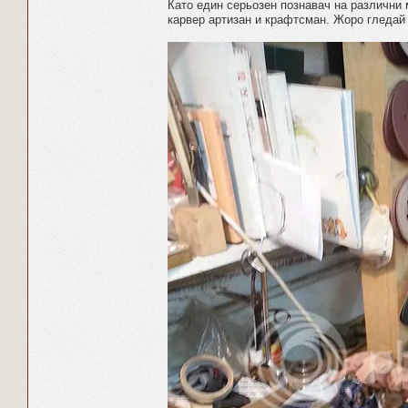
Като един серьозен познавач на различни 
карвер артизан и крафтсман. Жоро гледай 