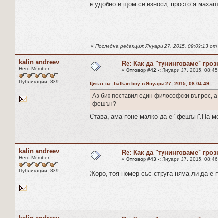
е удобно и щом се износи, просто я махаш
«
Последна редакция: Януари 27, 2015, 09:09:13 от 
kalin andreev
Re: Как да "тунинговаме" гроз
Hero Member
«
Отговор #42 -:
Януари 27, 2015, 08:45
Публикации: 889
Цитат на: balkan boy в Януари 27, 2015, 08:04:49
Аз бих поставил един философски въпрос, а 
фешън?
Става, ама поне малко да е "фешън".На ме
kalin andreev
Re: Как да "тунинговаме" гроз
Hero Member
«
Отговор #43 -:
Януари 27, 2015, 08:46
Публикации: 889
Жоро, тоя номер със струга няма ли да е 
kalin andreev