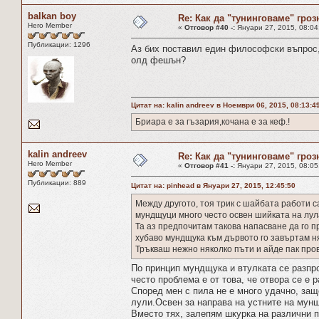
balkan boy
Re: Как да "тунинговаме" гроз
Hero Member
«
Отговор #40 -:
Януари 27, 2015, 08:04
Публикации: 1296
Аз бих поставил един философски въпрос, 
олд фешън?
Цитат на: kalin andreev в Ноември 06, 2015, 08:13:4
Бриара е за гъзария,кочана е за кеф.!
kalin andreev
Re: Как да "тунинговаме" гроз
Hero Member
«
Отговор #41 -:
Януари 27, 2015, 08:05
Публикации: 889
Цитат на: pinhead в Януари 27, 2015, 12:45:50
Между другото, тоя трик с шайбата работи с
мундщуци много често освен шийката на лула
Та аз предпочитам такова напасване да го 
хубаво мундщука към дървото го завъртам ня
Тръкваш нежно няколко пъти и айде пак пров
По принцип мундщука и втулката се разпро
често проблема е от това, че отвора се е 
Според мен с пила не е много удачно, защ
лули.Освен за направа на устните на мун
Вместо тях, залепям шкурка на различни 