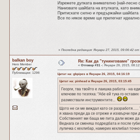
Изрежете дупката внимателно (най-лесно с
Нанизвате шайбата на втулката, като вним
Притискате силно и предържайки шайбата 
Все по някое време ще прилегнат идеално
«
Последна редакция: Януари 27, 2015, 09:06:42 от 
balkan boy
Re: Как да "тунинговаме" гроз
Hero Member
«
Отговор #31 -:
Януари 26, 2015, 08:12
Публикации: 1296
Цитат на: gbpipes в Януари 26, 2015, 04:16:19
Цитат на: pinhead в Януари 26, 2015, 03:15:45
Георги, тва твойто е лаишка работа - на ед
ключове по тезгяха: "Абе ей тука го оставих 
размествали инструментите...
Щото не си ме виждал като се разработя.....
я хвана преди да се отреже и изхвърчи при др
Собственият ми баща ме пита дали може да
Веднага си сменяш подредбата и после губи
луличка с кехлибар, намерих кехлибал точно като