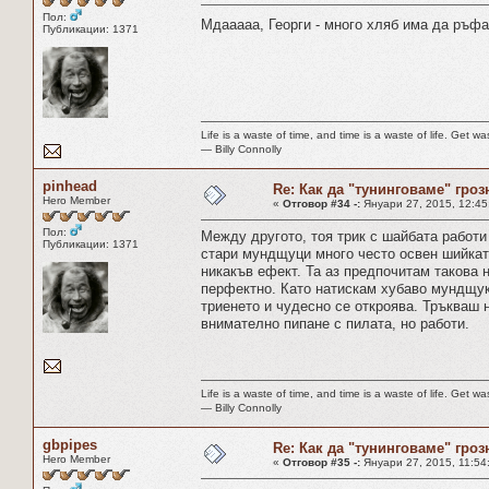
Пол:
Мдааааа, Георги - много хляб има да ръфа
Публикации: 1371
Life is a waste of time, and time is a waste of life. Get was
― Billy Connolly
pinhead
Re: Как да "тунинговаме" гроз
Hero Member
«
Отговор #34 -:
Януари 27, 2015, 12:45
Пол:
Между другото, тоя трик с шайбата работи
Публикации: 1371
стари мундщуци много често освен шийката
никакъв ефект. Та аз предпочитам такова 
перфектно. Като натискам хубаво мундщука
триенето и чудесно се откроява. Тръкваш 
внимателно пипане с пилата, но работи.
Life is a waste of time, and time is a waste of life. Get was
― Billy Connolly
gbpipes
Re: Как да "тунинговаме" гроз
Hero Member
«
Отговор #35 -:
Януари 27, 2015, 11:54