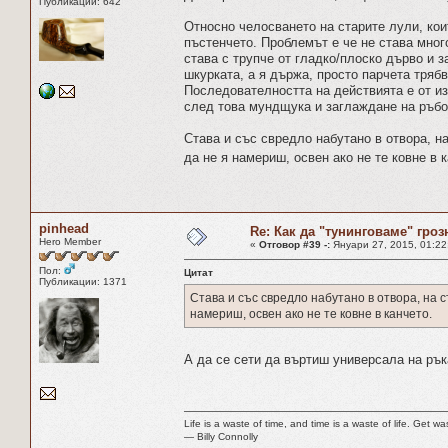
Публикации: 642
Относно челосването на старите лули, кои
пъстенчето. Проблемът е че не става много
става с трупче от гладко/плоско дърво и 
шкурката, а я държа, просто парчета трябв
Последователността на действията е от и
след това мундщука и заглаждане на ръбо
Става и със свредло набутано в отвора, на
да не я намериш, освен ако не те ковне в 
pinhead
Re: Как да "тунинговаме" гроз
Hero Member
«
Отговор #39 -:
Януари 27, 2015, 01:22
Пол:
Цитат
Публикации: 1371
Става и със свредло набутано в отвора, на с
намериш, освен ако не те ковне в канчето.
А да се сети да въртиш универсала на р
Life is a waste of time, and time is a waste of life. Get was
― Billy Connolly