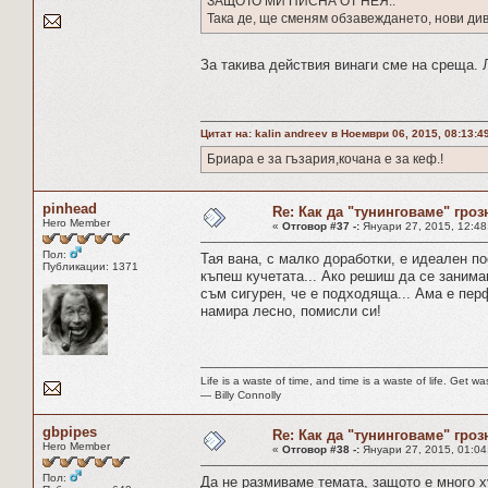
ЗАЩОТО МИ ПИСНА ОТ НЕЯ..
Така де, ще сменям обзавеждането, нови див
За такива действия винаги сме на среща. 
Цитат на: kalin andreev в Ноември 06, 2015, 08:13:4
Бриара е за гъзария,кочана е за кеф.!
pinhead
Re: Как да "тунинговаме" гроз
Hero Member
«
Отговор #37 -:
Януари 27, 2015, 12:48
Пол:
Тая вана, с малко доработки, е идеален п
Публикации: 1371
къпеш кучетата... Ако решиш да се занима
съм сигурен, че е подходяща... Ама е пер
намира лесно, помисли си!
Life is a waste of time, and time is a waste of life. Get was
― Billy Connolly
gbpipes
Re: Как да "тунинговаме" гроз
Hero Member
«
Отговор #38 -:
Януари 27, 2015, 01:04
Пол:
Да не размиваме темата, защото е много х