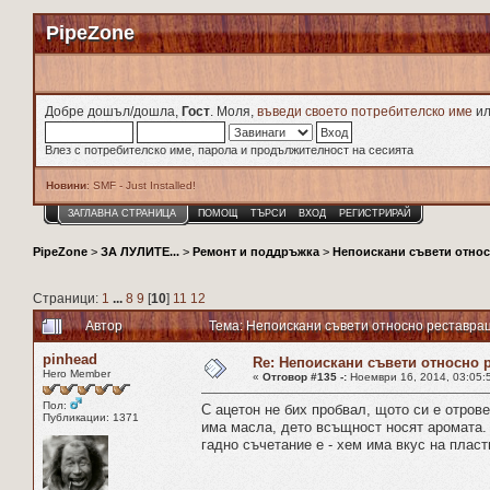
PipeZone
Добре дошъл/дошла,
Гост
. Моля,
въведи своето потребителско име
и
Влез с потребителско име, парола и продължителност на сесията
Новини
: SMF - Just Installed!
ЗАГЛАВНА СТРАНИЦА
ПОМОЩ
ТЪРСИ
ВХОД
РЕГИСТРИРАЙ
PipeZone
>
ЗА ЛУЛИТЕ...
>
Ремонт и поддръжка
>
Непоискани съвети относ
Страници:
1
...
8
9
[
10
]
11
12
Автор
Тема: Непоискани съвети относно реставра
pinhead
Re: Непоискани съвети относно 
Hero Member
«
Отговор #135 -:
Ноември 16, 2014, 03:05:
Пол:
С ацетон не бих пробвал, щото си е отров
Публикации: 1371
има масла, дето всъщност носят аромата.
гадно съчетание е - хем има вкус на плас