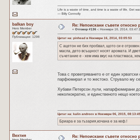
Life is a waste of time, and time is a waste of life. Get was
― Billy Connolly
balkan boy
Re: Непоискани съвети относно 
Hero Member
«
Отговор #136 -:
Ноември 16, 2014, 03:47:
Публикации: 1296
Цитат на: pinhead в Ноември 16, 2014, 03:05:53
С ацетон не бих пробвал, щото си е отровен
масла, дето всъщност носят аромата. И две
съчетание е - хем има вкус на пластмаса, хе
Това с проветряването е от един хрватски
парфюмирал и то жестоко. Струвало му се 
Хубави Петерсон лули, напарфюмирани до 
неколкократно, и единственото нещо което
Цитат на: kalin andreev в Ноември 06, 2015, 08:13:4
Бриара е за гъзария,кочана е за кеф.!
Вехтия
Re: Непоискани съвети относно 
Hero Member