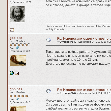
Ама пък стените на огнището са прави и к
Публикации: 1371
се е старал, докато я докара в такова "иде
Life is a waste of time, and time is a waste of life. Get was
― Billy Connolly
gbpipes
Re: Непоискани съвети относно 
Hero Member
«
Отговор #146 -:
Декември 04, 2014, 10:59
Пол:
Публикации: 642
Това наистина избива рибата (и лулата). Щ
Честно казано и на мен никога не ми се е 
пробиване, ама не с 19, а с 25 мм.
Другата е поносима, но не виждам надолу к
gbpipes
Re: Непоискани съвети относно 
Hero Member
«
Отговор #147 -:
Декември 04, 2014, 11:07:
Пол:
Между другото, дайте да сложим ясно 
Публикации: 642
Сигурен съм, че Пин и други от форума мог
райбер/ reamer и съответно с една бургия.