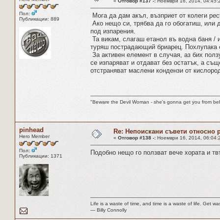
«
Отговор #137 -:
Ноември 16, 2014, 04:45:
Пол:
Мога да дам акъл, възприет от колеги рес
Публикации: 889
Ако нещо си, трябва да го обогатиш, или 
под изпарения.
Та викам, слагаш етанол въ водна баня / и
туряш пострадающий бриарец. Похлупака е
За активен елемент в случая, аз бих ползу
се изпаряват и отдават без остатък, а съ
отстраняват маслени кондензи от кислород
"Beware the Devil Woman - she's gonna get you from beh
pinhead
Re: Непоискани съвети относно 
Hero Member
«
Отговор #138 -:
Ноември 16, 2014, 06:04:
Пол:
Подобно нещо го ползват вече хората и тв
Публикации: 1371
Life is a waste of time, and time is a waste of life. Get was
― Billy Connolly