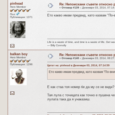
pinhead
Re: Непоискани съвети относно 
Hero Member
«
Отговор #139 -:
Декември 03, 2014, 07:14
Пол:
Ето какво имам предвид, като казвам "По-
Публикации: 1371
Life is a waste of time, and time is a waste of life. Get was
― Billy Connolly
balkan boy
Re: Непоискани съвети относно 
Hero Member
«
Отговор #140 -:
Декември 03, 2014, 08:27
Публикации: 1296
Цитат на: pinhead в Декември 03, 2014, 07:14:59
Ето какво имам предвид, като казвам "По-вн
Е как стаа тоя номер бе да му се не види?
Тая лула с точицата как точно е пушена ч
лулата така да я унаказиш.