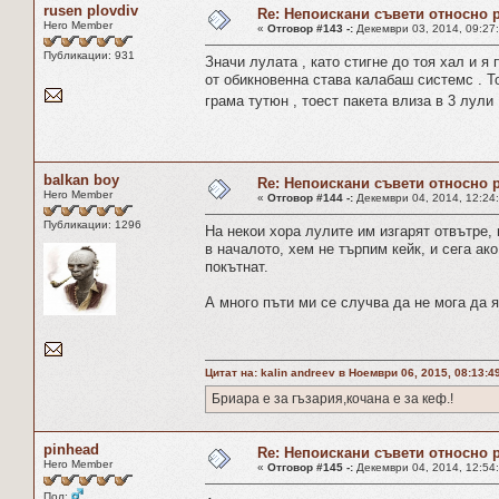
rusen plovdiv
Re: Непоискани съвети относно 
Hero Member
«
Отговор #143 -:
Декември 03, 2014, 09:27
Публикации: 931
Значи лулата , като стигне до тоя хал и я
от обикновенна става калабаш системс . Т
грама тутюн , тоест пакета влиза в 3 лул
balkan boy
Re: Непоискани съвети относно 
Hero Member
«
Отговор #144 -:
Декември 04, 2014, 12:24
Публикации: 1296
На некои хора лулите им изгарят отвътре,
в началото, хем не търпим кейк, и сега ак
покътнат.
А много пъти ми се случва да не мога да я
Цитат на: kalin andreev в Ноември 06, 2015, 08:13:4
Бриара е за гъзария,кочана е за кеф.!
pinhead
Re: Непоискани съвети относно 
Hero Member
«
Отговор #145 -:
Декември 04, 2014, 12:54
Пол: