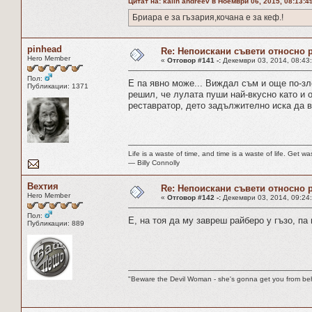
Цитат на: kalin andreev в Ноември 06, 2015, 08:13:4
Бриара е за гъзария,кочана е за кеф.!
pinhead
Re: Непоискани съвети относно 
Hero Member
«
Отговор #141 -:
Декември 03, 2014, 08:43
Пол:
Е па явно може... Виждал съм и още по-з
Публикации: 1371
решил, че лулата пуши най-вкусно като и
реставратор, дето задължително иска да ви
Life is a waste of time, and time is a waste of life. Get was
― Billy Connolly
Вехтия
Re: Непоискани съвети относно 
Hero Member
«
Отговор #142 -:
Декември 03, 2014, 09:24:
Пол:
Е, на тоя да му завреш райберо у гъзо, па 
Публикации: 889
"Beware the Devil Woman - she's gonna get you from beh