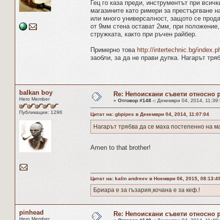
Гец го каза преди, инструментът при всичк
магазините като римери за престъргване н
или много универсалност, защото се продав
от 9мм стена остават 2мм, при положение,
стружката, както при ръчен райбер.
Примерно това
http://intertechnic.bg/index
заобли, за да не прави дупка. Нагарът тря
balkan boy
Re: Непоискани съвети относно 
Hero Member
«
Отговор #148 -:
Декември 04, 2014, 11:39:
Публикации: 1296
Цитат на: gbpipes в Декември 04, 2014, 11:07:04
Нагарът трябва да се маха постепенно на м
Amen to that brother!
Цитат на: kalin andreev в Ноември 06, 2015, 08:13:4
Бриара е за гъзария,кочана е за кеф.!
pinhead
Re: Непоискани съвети относно 
Hero Member