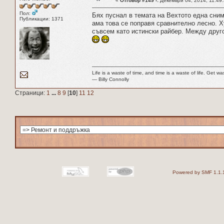
«
Отговор #149 -:
Декември 04, 2014, 11:49:
Пол:
Бях пуснал в темата на Вехтото една сним
Публикации: 1371
ама това се поправя сравнително лесно. Х
съвсем като истински райбер. Между друг
Life is a waste of time, and time is a waste of life. Get was
― Billy Connolly
Страници:
1
...
8
9
[
10
]
11
12
Powered by SMF 1.1.